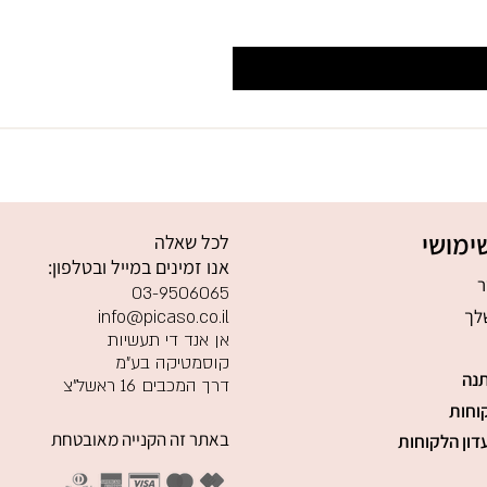
ימושי
לכל שאלה
אנו זמינים במייל ובטלפון:
ר
03-9506065
לך
info@picaso.co.il
אן אנד די תעשיות
קוסמטיקה בע"מ
נה
דרך המכבים 16 ראשל"צ
וחות
באתר זה הקנייה מאובטחת
דון הלקוחות