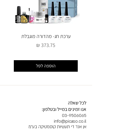
ערכת חג- מהדורה מוגבלת
מחיר
הוספה לסל
לכל שאלה
אנו זמינים במייל ובטלפון:
03-9506065
info@picaso.co.il
אן אנד די תעשיות קוסמטיקה בע"מ