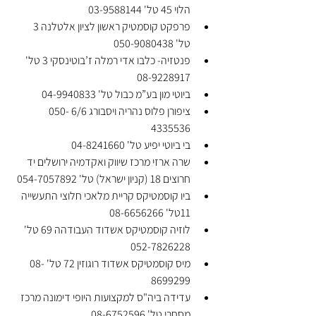
הלוי 45 טל' 03-9588144
פרפקט קוסמטיק ראשון לציון אלטלנה 3  
טל' ‏050-9080438‏
פנטזיה- כלבו אדי רמלה ז’בוטינסקי 3 טל' 
08-9228917
ביוטי מון בע”מ כבול טל' 04-9940833
ציפורן פלוס נהריה ויסבורג 6/6 050-
4335536
בי ביוטי יפיע טל' 04-8241660
שרה ארזי מרכז שיווק ואקדמיה ירושלים יד 
חרוצים 18 (קניון ישראל) טל' 054-7057892
ביו קוסמטיקס קריית מלאכי חלוצי התעשייה 
11טל' 08-6656266
לוזיה קוסמטיקס אשדוד העבודהה 69 טל' 
052-7826228
מיס קוסמטיקס אשדוד רוגוזין 72 טל' 08-
8699299
עדידה ביה"ס למקצועות היופי דימונה מרכז 
מסחרי טל' 08-6752596