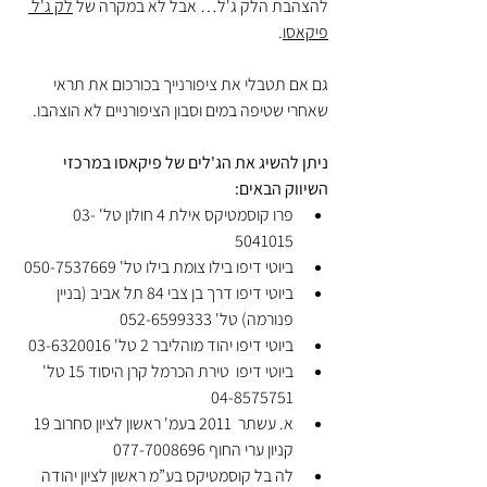
להצהבת הלק ג'ל… אבל לא במקרה של 
לק ג'ל 
פיקאסו
.
גם אם תטבלי את ציפורנייך בכורכום את תראי 
שאחרי שטיפה במים וסבון הציפורניים לא הוצהבו.
ניתן להשיג את הג'לים של פיקאסו במרכזי 
השיווק הבאים: 
פרו קוסמטיקס אילת 4 חולון טל' 03-
5041015
ביוטי דיפו בילו צומת בילו טל' 050-7537669
ביוטי דיפו דרך בן צבי 84 תל אביב (בניין 
פנורמה) טל' 052-6599333
ביוטי דיפו יהוד מוהליבר 2 טל' 03-6320016
ביוטי דיפו  טירת הכרמל קרן היסוד 15 טל' 
04-8575751
א. עשתר  2011 בעמ' ראשון לציון סחרוב 19  
קניון ערי החוף 077-7008696
לה בל קוסמטיקס בע”מ ראשון לציון יהודה 