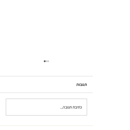
תגובות
כתיבת תגובה...
כל מה שרצית לדעת על
אייר-בראש לציפורניים