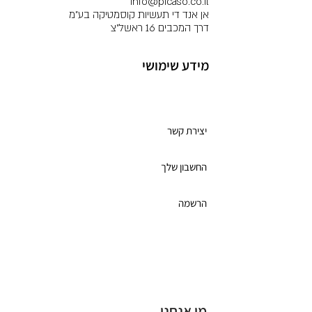
info@picaso.co.il
אן אנד די תעשיות קוסמטיקה בע"מ
דרך המכבים 16 ראשל"צ
מידע שימושי
מועדון לקוחות
יצירת קשר
החשבון שלך
הרשמה
תקנון מועדון הלקוחות
כרטיס מתנה
מי אנחנו