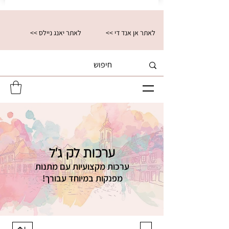
<< לאתר אן אנד די
<< לאתר יאנג ניילס
ערכות לק ג'ל
ערכות מקצועיות
עם מתנות
מפנקות במיוחד עבורך!