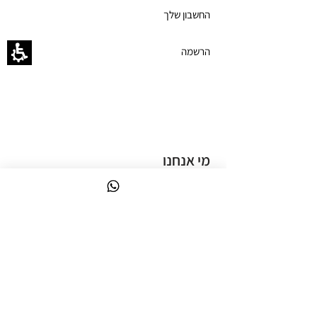
החשבון שלך
הרשמה
תקנון מועדון הלקוחות
כרטיס מתנה
מי אנחנו
פיקאסו לק ג'ל
אודות פיקאסו
אודות הקבוצה
מותג פרטי